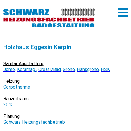
Holzhaus Eggesin Karpin
Sanitär Ausstattung
Jomo
,
Keramag
,
CreativBad
,
Grohe
,
Hansgrohe,
HSK
Heizung
Corpotherma
Bauzeitraum
2015
Planung
Schwarz Heizungsfachbetrieb